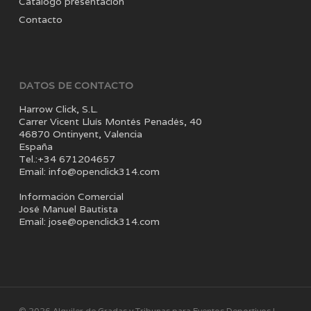
Catálogo presentación
Contacto
DATOS DE CONTACTO
Harrow Click, S.L.
Carrer Vicent Lluís Montés Penadés, 40
46870 Ontinyent, Valencia
España
Tel.:+34 671204657
Email: info@openclick314.com
Información Comercial
José Manuel Bautista
Email: jose@openclick314.com
© 2026 Alquiler de Gradas y Tribunas para Eventos Deportivos |