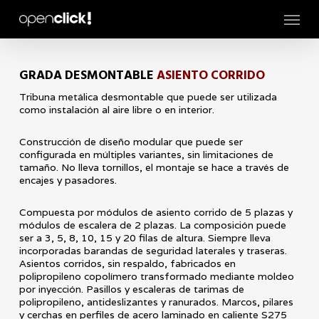
Skip
Menu
to
main
content
GRADA DESMONTABLE
ASIENTO CORRIDO
Tribuna metálica desmontable que puede ser utilizada
como instalación al aire libre o en interior.
Construcción de diseño modular que puede ser
configurada en múltiples variantes, sin limitaciones de
tamaño. No lleva tornillos, el montaje se hace a través de
encajes y pasadores.
Compuesta por módulos de asiento corrido de 5 plazas y
módulos de escalera de 2 plazas. La composición puede
ser a 3, 5, 8, 10, 15 y 20 filas de altura. Siempre lleva
incorporadas barandas de seguridad laterales y traseras.
Asientos corridos, sin respaldo, fabricados en
polipropileno copolímero transformado mediante moldeo
por inyección. Pasillos y escaleras de tarimas de
polipropileno, antideslizantes y ranurados. Marcos, pilares
y cerchas en perfiles de acero laminado en caliente S275