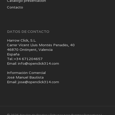
Catálogo presentación
Contacto
DATOS DE CONTACTO
Harrow Click, S.L.
Carrer Vicent Lluís Montés Penadés, 40
46870 Ontinyent, Valencia
España
Tel.:+34 671204657
Email: info@openclick314.com
Información Comercial
José Manuel Bautista
Email: jose@openclick314.com
© 2026 Alquiler de Gradas y Tribunas para Eventos Deportivos |