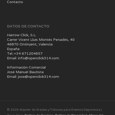
Contacto
DATOS DE CONTACTO
Harrow Click, S.L.
Carrer Vicent Lluís Montés Penadés, 40
46870 Ontinyent, Valencia
España
Tel.:+34 671204657
Email: info@openclick314.com
Información Comercial
José Manuel Bautista
Email: jose@openclick314.com
© 2026 Alquiler de Gradas y Tribunas para Eventos Deportivos |