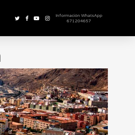
Información WhatsApp
twitter
facebook
youtube
instagram
671204657
a