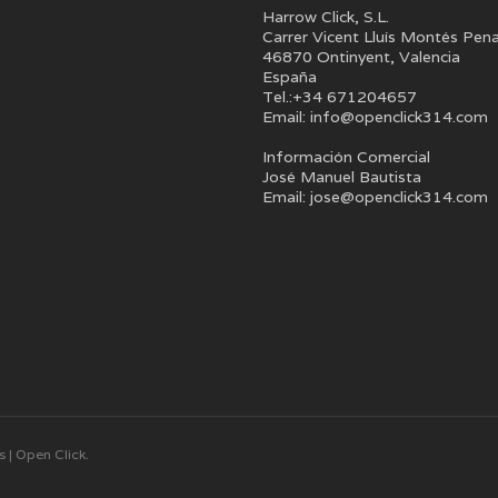
Harrow Click, S.L.
Carrer Vicent Lluís Montés Pen
46870 Ontinyent, Valencia
España
Tel.:+34 671204657
Email: info@openclick314.com
Información Comercial
José Manuel Bautista
Email: jose@openclick314.com
 | Open Click.