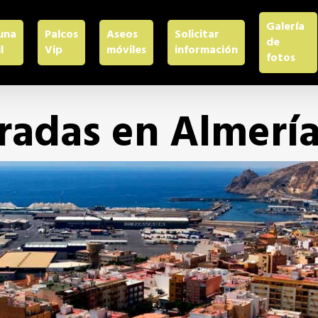
Galería
una
Palcos
Aseos
Solicitar
de
l
Vip
móviles
información
fotos
gradas en Almerí