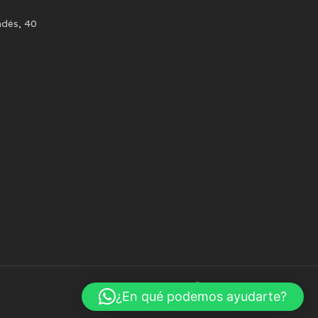
adés, 40
twitter
facebook
youtube
instagram
¿En qué podemos ayudarte?